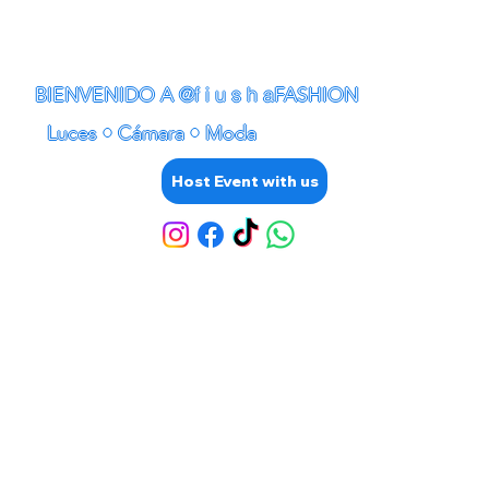
@f i u s h a
BIENVENIDO A
FASHION
Luces
•
Cámara
•
Moda
Host Event with us