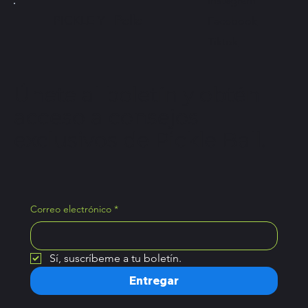
Instagram
PICKLE Y
Pollo
Facebook
Tiktok
Únete al boletín y obtén
acceso a consejos
exclusivos de Pickle Ball.
Correo electrónico
*
Sí, suscríbeme a tu boletín.
Entregar