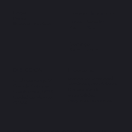
Hogar
Horario de atención
Planes
Lunes – Sábado:
Reservar una clase
7 a.m. – 10 p.m.
Domingo:
8 a.m. – 9 p.m.
Importante
DIRECCIÓN
política de privacidad
C. Chilpancingo 54,
Términos y condiciones
Colonia Condesa,
Declaración de
Cuauhtémoc, 06100
accesibilidad
Ciudad de México,
Preguntas frecuentes
CDMX
By SwipeRight . Copyright © 2026. Pickle y Pollo. The