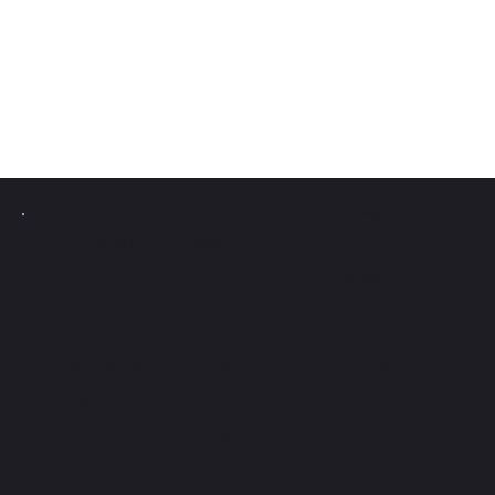
Instagram
PICKLE Y
Pollo
Facebook
Tiktok
Únete al boletín y obtén
acceso a consejos
exclusivos de Pickle Ball.