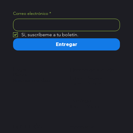
Correo electrónico
*
Sí, suscríbeme a tu boletín.
Entregar
Hogar
Horario de atención
Planes
Lunes – Sábado:
Reservar una clase
7 a.m. – 10 p.m.
Domingo:
8 a.m. – 9 p.m.
Importante
DIRECCIÓN