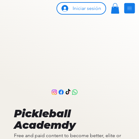
Iniciar sesión
Pickleball
Academdy
Free and paid content to become better, elite or