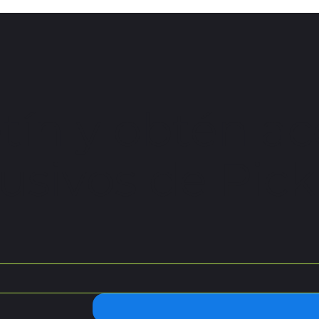
tín y obtén ac
usivos de Pickl