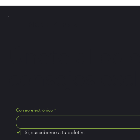
PICKLE Y
Pollo
Únete al bole
consejos excl
Correo electrónico
*
Sí, suscríbeme a tu boletín.