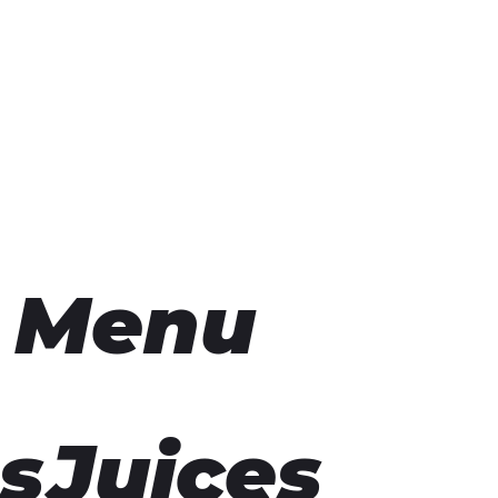
r Menu
s
Juices