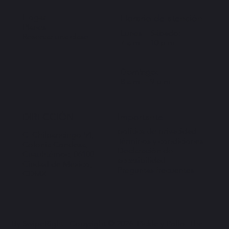
Hogar
Horario de atención
Planes
Lunes – Sábado:
Reservar una clase
7 a.m. – 10 p.m.
Domingo:
8 a.m. – 9 p.m.
Importante
DIRECCIÓN
política de privacidad
C. Chilpancingo 54,
Términos y condiciones
Colonia Condesa,
Declaración de
Cuauhtémoc, 06100
accesibilidad
Ciudad de México,
Preguntas frecuentes
CDMX
By SwipeRight . Copyright © 2026. Pickle y Pollo. The