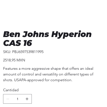
Ben Johns Hyperion
CAS 16
SKU
SKU:
PBJ6597539811995
PBJ6597539811995
Precio
2518,95 MXN
Features a more aggressive shape that offers an ideal
amount of control and versatility on different types of
shots. USAPA-approved for competition.
Cantidad