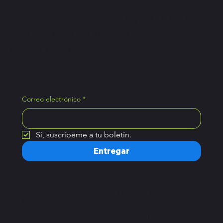
Únete al boletín y obtén
acceso a consejos
exclusivos de Pickle Ball.
Correo electrónico
*
Sí, suscríbeme a tu boletín.
Entregar
Hogar
Horario de atención
Planes
Lunes – Sábado:
Reservar una clase
7 a.m. – 10 p.m.