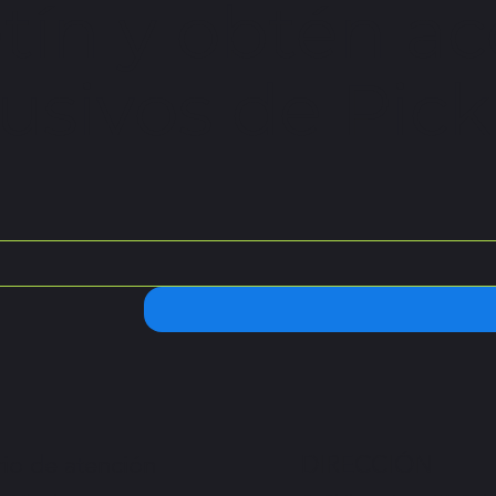
tín y obtén ac
usivos de Pickl
io de atención
DIRECCIÓN