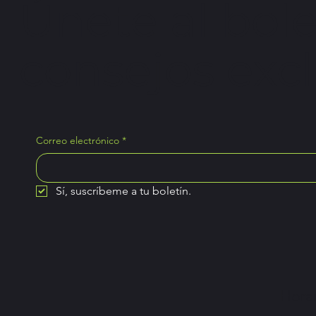
Únete al bole
consejos excl
Correo electrónico
*
Sí, suscríbeme a tu boletín.
Horar