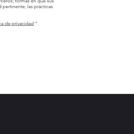
erceros; formas en que sus
 pertinente; las prácticas
ca de privacidad
”.
Instagram
Facebook
Tiktok