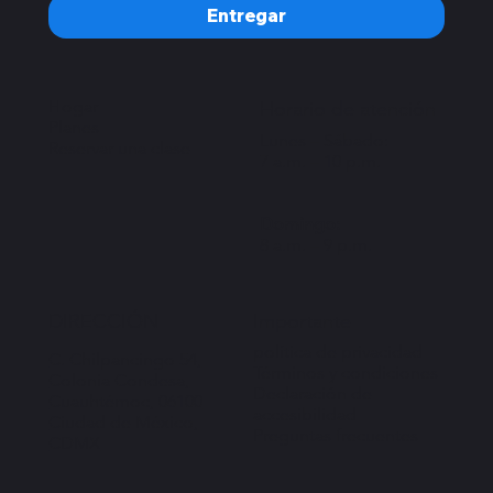
Entregar
Hogar
Horario de atención
Planes
Lunes – Sábado:
Reservar una clase
7 a.m. – 10 p.m.
Domingo:
8 a.m. – 9 p.m.
Importante
DIRECCIÓN
política de privacidad
C. Chilpancingo 54,
Términos y condiciones
Colonia Condesa,
Declaración de
Cuauhtémoc, 06100
accesibilidad
Ciudad de México,
Preguntas frecuentes
CDMX