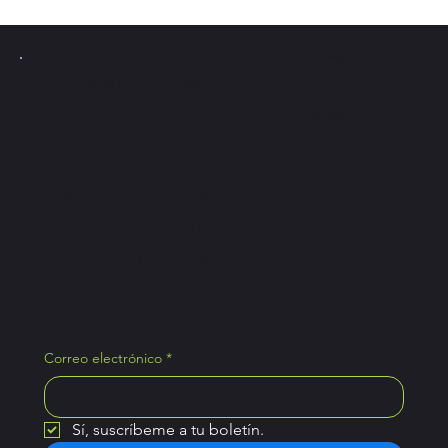
Instagram
PICKLE Y
Pollo
Facebook
Tiktok
Únete al boletín y obtén
acceso a consejos
exclusivos de Pickle Ball.
Correo electrónico
*
Sí, suscríbeme a tu boletín.